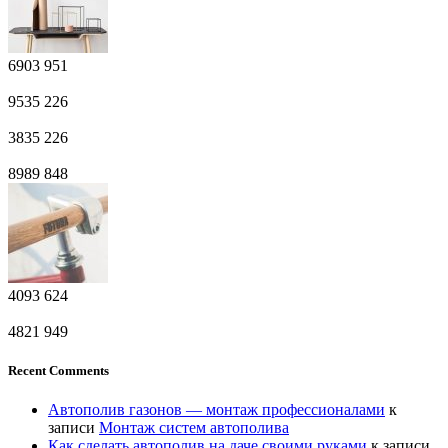
6903
951
9535
226
3835
226
8989
848
4093
624
4821
949
Recent Comments
Автополив газонов — монтаж профессионалами
к
записи
Монтаж систем автополива
Как сделать автополив на даче своими руками
к записи