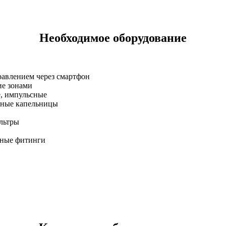
Необходимое оборудование
правлением через смартфон
ие зонами
ые, импульсные
нные капельницы
льтры
ьные фитинги